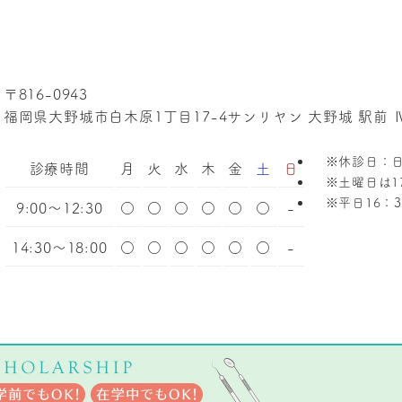
〒816-0943
福岡県大野城市白木原1丁目17-4
サンリヤン 大野城 駅前 Ⅳ
※休診日：
診療時間
月
火
水
木
金
土
日
※土曜日は1
※平日16：
9:00～12:30
○
○
○
○
○
○
-
14:30～18:00
○
○
○
○
○
○
-