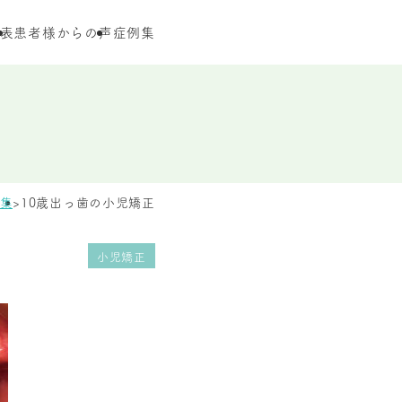
表
患者様からの声
症例集
集
10歳出っ歯の小児矯正
小児矯正