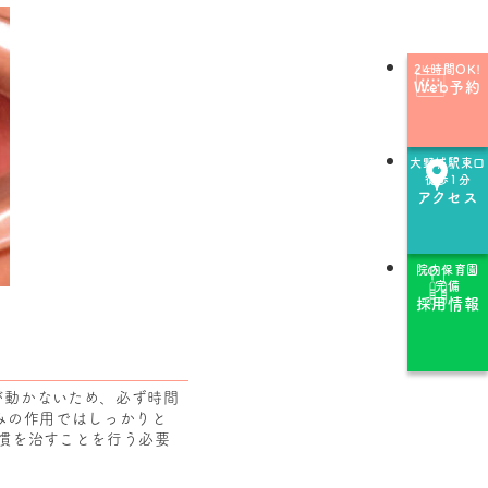
24時間OK!
Web予約
大野城駅東口
徒歩1分
アクセス
院内保育園
完備
採用情報
が動かないため、必ず時間
みの作用ではしっかりと
慣を治すことを行う必要