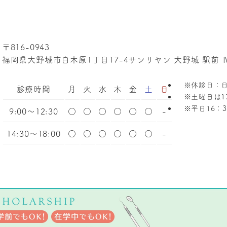
〒816-0943
福岡県大野城市白木原1丁目17-4
サンリヤン 大野城 駅前 Ⅳ
※休診日：
診療時間
月
火
水
木
金
土
日
※土曜日は1
※平日16：
9:00～12:30
○
○
○
○
○
○
-
14:30～18:00
○
○
○
○
○
○
-