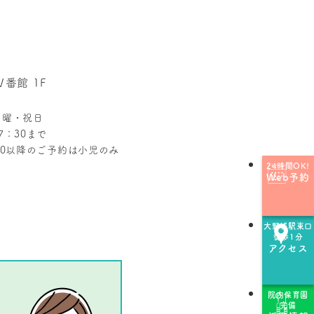
番館 1F
日曜・祝日
7：30まで
30以降のご予約は小児のみ
24時間OK!
Web予約
大野城駅東口
徒歩1分
アクセス
院内保育園
完備